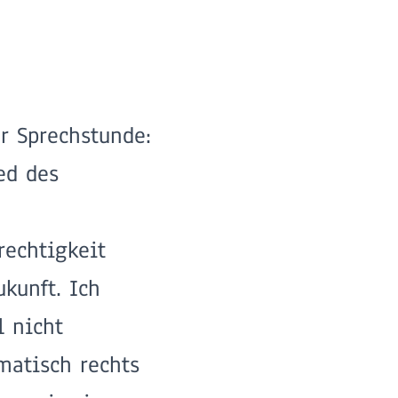
er Sprechstunde:
ed des
rechtigkeit
kunft. Ich
l nicht
omatisch rechts