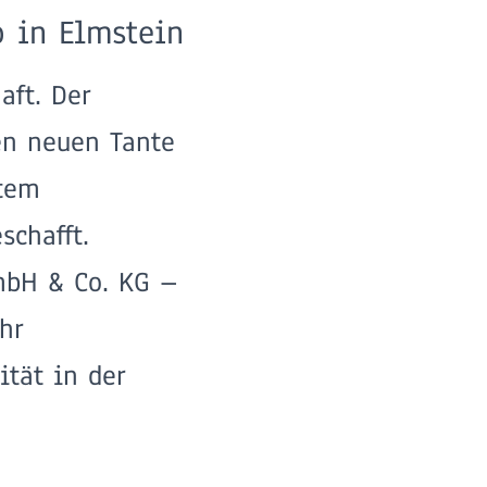
o in Elmstein
aft. Der
en neuen Tante
rtem
schafft.
mbH & Co. KG –
hr
tät in der